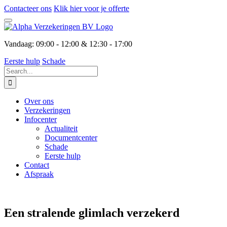
Skip
Contacteer ons
Klik hier voor je offerte
to
content
Vandaag:
09:00 - 12:00 & 12:30 - 17:00
Eerste hulp
Schade
Search
for:
Over ons
Verzekeringen
Infocenter
Actualiteit
Documentcenter
Schade
Eerste hulp
Contact
Afspraak
Een stralende glimlach verzekerd